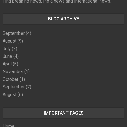
Find breaking news, India news and International news.
BLOG ARCHIVE
September
(4)
August
(9)
July
(2)
June
(4)
April
(5)
November
(1)
October
(1)
September
(7)
August
(6)
IMPORTANT PAGES
Home