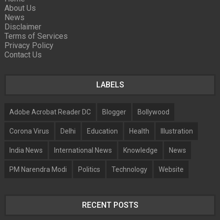
About Us
News
Disclaimer
Terms of Services
Privacy Policy
Contact Us
LABELS
Adobe Acrobat Reader DC
Blogger
Bollywood
Corona Virus
Delhi
Education
Health
Illustration
India News
International News
Knowledge
News
PM Narendra Modi
Politics
Technology
Website
RECENT POSTS